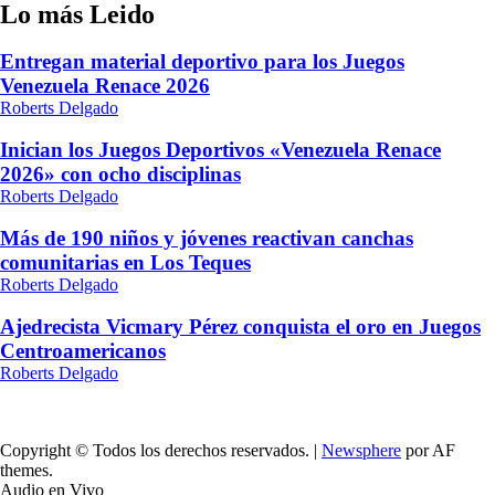
Lo más Leido
de
entradas
Entregan material deportivo para los Juegos
Venezuela Renace 2026
Roberts Delgado
Inician los Juegos Deportivos «Venezuela Renace
2026» con ocho disciplinas
Roberts Delgado
Más de 190 niños y jóvenes reactivan canchas
comunitarias en Los Teques
Roberts Delgado
Ajedrecista Vicmary Pérez conquista el oro en Juegos
Centroamericanos
Roberts Delgado
Copyright © Todos los derechos reservados.
|
Newsphere
por AF
themes.
Audio en Vivo