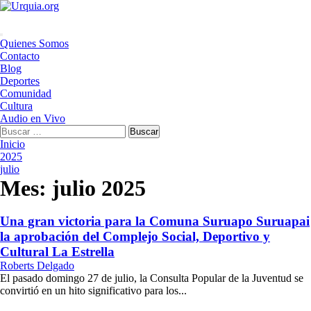
Saltar
al
contenido
Menú
Quienes Somos
principal
Contacto
Blog
Deportes
Comunidad
Cultura
Audio en Vivo
Buscar:
Inicio
2025
julio
Mes:
julio 2025
Una gran victoria para la Comuna Suruapo Suruapai
la aprobación del Complejo Social, Deportivo y
Cultural La Estrella
Roberts Delgado
El pasado domingo 27 de julio, la Consulta Popular de la Juventud se
convirtió en un hito significativo para los...