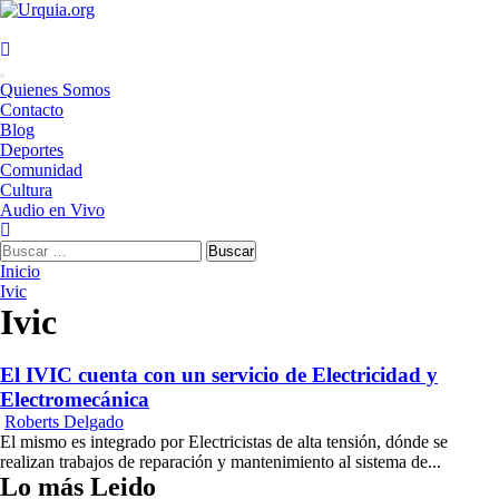
Saltar
al
contenido
Menú
Quienes Somos
principal
Contacto
Blog
Deportes
Comunidad
Cultura
Audio en Vivo
Buscar:
Inicio
Ivic
Ivic
El IVIC cuenta con un servicio de Electricidad y
Electromecánica
Roberts Delgado
El mismo es integrado por Electricistas de alta tensión, dónde se
realizan trabajos de reparación y mantenimiento al sistema de...
Lo más Leido