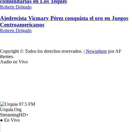
comunitarias en Los Teques
Roberts Delgado
Ajedrecista Vicmary Pérez conquista el oro en Juegos
Centroamericanos
Roberts Delgado
Copyright © Todos los derechos reservados.
|
Newsphere
por AF
themes.
Audio en Vivo
Urquía.Org
StreamingHD+
● En Vivo