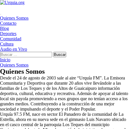
Saltar
al
contenido
Menú
Quienes Somos
principal
Contacto
Blog
Deportes
Comunidad
Cultura
Audio en Vivo
Buscar:
Inicio
Quienes Somos
Quienes Somos
Desde el 24 de agosto de 2003 sale al aire “Urquía FM”. La Emisora
Comunitaria y Deportiva que durante 20 años vive llevándole a las
familias de Los Teques y de los Altos de Guaicaipuro información
deportiva, cultural, educativa y recreativa. Además de apoyar al talento
local sin payola promoviendo a esos grupos que no tenían acceso a los
grandes medios. Contribuyendo a la construcción de una mejor
sociedad e impulsando el deporte y el Poder Popular.
Urquía 97.5 FM, nace en sector El Panadero de la comunidad de La
Estrella, ahora en su nueva sede en el gimnasio Luis Navarro ubicado
en el casco central de la parroquia Los Teques del municipio