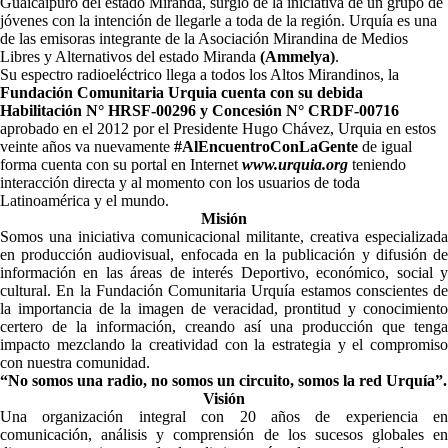
Guaicaipuro del estado Miranda, surgió de la iniciativa de un grupo de
jóvenes con la intención de llegarle a toda de la región. Urquía es una
de las emisoras integrante de la Asociación Mirandina de Medios
Libres y Alternativos del estado Miranda
(Ammelya)
.
Su espectro radioeléctrico llega a todos los Altos Mirandinos, la
Fundación Comunitaria Urquia cuenta con su debida
Habilitación N° HRSF-00296 y Concesión N° CRDF-00716
aprobado en el 2012 por el Presidente Hugo Chávez, Urquia en estos
veinte años va nuevamente
#AlEncuentroConLaGente
de igual
forma cuenta con su portal en Internet
www.urquia.org
teniendo
interacción directa y al momento con los usuarios de toda
Latinoamérica y el mundo.
Misión
Somos una iniciativa comunicacional militante, creativa especializada
en producción audiovisual, enfocada en la publicación y difusión de
información en las áreas de interés Deportivo, económico, social y
cultural. En la Fundación Comunitaria Urquía estamos conscientes de
la importancia de la imagen de veracidad, prontitud y conocimiento
certero de la información, creando así una producción que tenga
impacto mezclando la creatividad con la estrategia y el compromiso
con nuestra comunidad.
“No somos una radio, no somos un circuito, somos la red Urquía”.
Visión
Una
organización integral con 20 años de experiencia en
comunicación, análisis y comprensión de los sucesos globales en