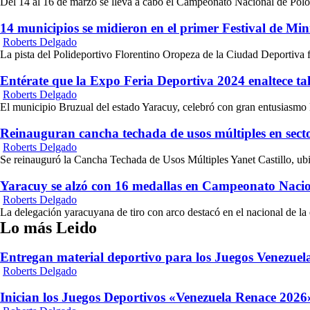
Del 14 al 16 de marzo se lleva a cabo el Campeonato Nacional de Polo 
14 municipios se midieron en el primer Festival de Min
Roberts Delgado
La pista del Polideportivo Florentino Oropeza de la Ciudad Deportiva fu
Entérate que la Expo Feria Deportiva 2024 enaltece ta
Roberts Delgado
El municipio Bruzual del estado Yaracuy, celebró con gran entusiasmo
Reinauguran cancha techada de usos múltiples en sect
Roberts Delgado
Se reinauguró la Cancha Techada de Usos Múltiples Yanet Castillo, ubic
Yaracuy se alzó con 16 medallas en Campeonato Naci
Roberts Delgado
La delegación yaracuyana de tiro con arco destacó en el nacional de la e
Lo más Leido
Entregan material deportivo para los Juegos Venezue
Roberts Delgado
Inician los Juegos Deportivos «Venezuela Renace 2026»