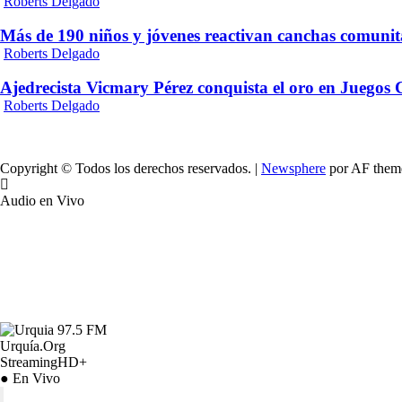
Roberts Delgado
Más de 190 niños y jóvenes reactivan canchas comunit
Roberts Delgado
Ajedrecista Vicmary Pérez conquista el oro en Juegos
Roberts Delgado
Copyright © Todos los derechos reservados.
|
Newsphere
por AF them
Audio en Vivo
Urquía.Org
StreamingHD+
● En Vivo