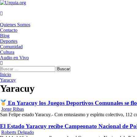
Saltar
al
contenido
Menú
Quienes Somos
principal
Contacto
Blog
Deportes
Comunidad
Cultura
Audio en Vivo
Buscar:
Inicio
Yaracuy
Yaracuy
En Yaracuy los Juegos Deportivos Comunales se flor
Jorge Ribas
San Felipe estado Yaracuy.- Con entusiasmo y espíritu colectivo, 112 
El Estado Yaracuy recibe Campeonato Nacional de Po
Roberts Delgado