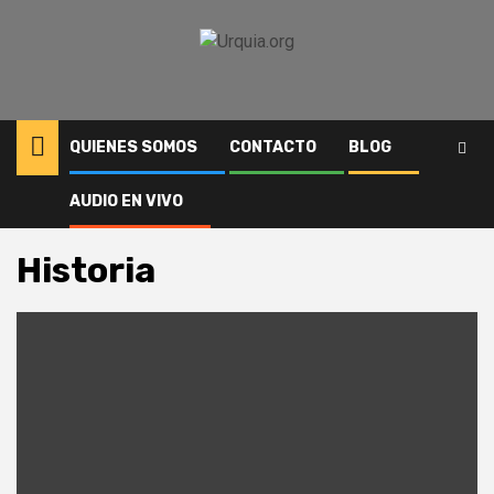
Saltar
al
contenido
QUIENES SOMOS
CONTACTO
BLOG
AUDIO EN VIVO
Inicio
Historia
Historia