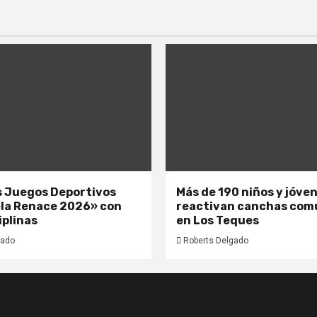
os Juegos Deportivos
Más de 190 niños y jóve
la Renace 2026» con
reactivan canchas com
iplinas
en Los Teques
gado
Roberts Delgado