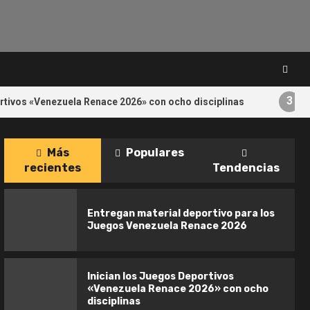
3
ortivos «Venezuela Renace 2026» con ocho disciplinas
M
Más
Populares
venes
Ajedrecista Vicmary Pérez
recientes
Tendencias
4
omunitarias
conquista el oro en Juegos
Centroamericanos
Entregan material deportivo para los
Juegos Venezuela Renace 2026
Inician los Juegos Deportivos
«Venezuela Renace 2026» con ocho
disciplinas