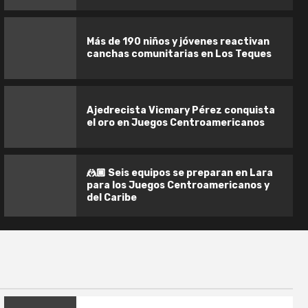
Más de 190 niños y jóvenes reactivan
canchas comunitarias en Los Teques
Ajedrecista Vicmary Pérez conquista
el oro en Juegos Centroamericanos
Inician los Juegos Deportivos «Venezue
Renace 2026» con ocho disciplinas
🤼🏿 Seis equipos se preparan en Lara
Roberts Delgado
para los Juegos Centroamericanos y
del Caribe