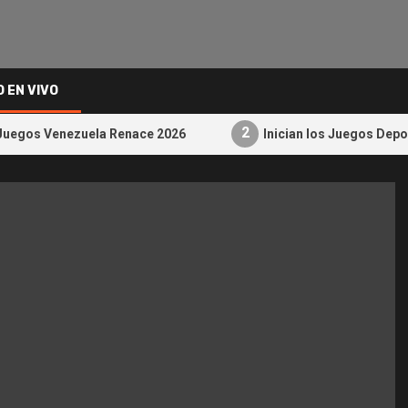
O EN VIVO
2
s Juegos Venezuela Renace 2026
Inician los Juegos Dep
an los Juegos Deportivos
Más de 190 niños y jó
3
ezuela Renace 2026» con
reactivan canchas c
disciplinas
en Los Teques