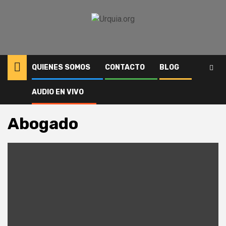
Saltar
al
contenido
QUIENES SOMOS
CONTACTO
BLOG
AUDIO EN VIVO
Inicio
Abogado
Abogado