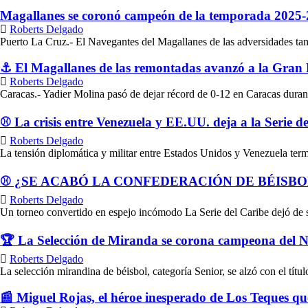
Magallanes se coronó campeón de la temporada 2025-2
Roberts Delgado
Puerto La Cruz.- El Navegantes del Magallanes de las adversidades tam
⚓ El Magallanes de las remontadas avanzó a la Gran F
Roberts Delgado
Caracas.- Yadier Molina pasó de dejar récord de 0-12 en Caracas dura
⚾ La crisis entre Venezuela y EE.UU. deja a la Serie de
Roberts Delgado
La tensión diplomática y militar entre Estados Unidos y Venezuela term
⚾ ¿SE ACABÓ LA CONFEDERACIÓN DE BÉISB
Roberts Delgado
Un torneo convertido en espejo incómodo La Serie del Caribe dejó de se
🏆 La Selección de Miranda se corona campeona del Na
Roberts Delgado
La selección mirandina de béisbol, categoría Senior, se alzó con el tít
📰 Miguel Rojas, el héroe inesperado de Los Teques que 