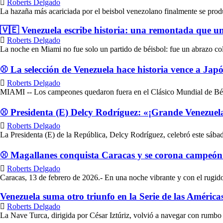
Roberts Delgado
La hazaña más acariciada por el beisbol venezolano finalmente se produj
🇻🇪 Venezuela escribe historia: una remontada que une
Roberts Delgado
La noche en Miami no fue solo un partido de béisbol: fue un abrazo col
⚾ La selección de Venezuela hace historia vence a Japó
Roberts Delgado
MIAMI -- Los campeones quedaron fuera en el Clásico Mundial de Béis
⚾ Presidenta (E) Delcy Rodríguez: «¡Grande Venezuela
Roberts Delgado
La Presidenta (E) de la República, Delcy Rodríguez, celebró este sábado 
⚾ Magallanes conquista Caracas y se corona campeón d
Roberts Delgado
Caracas, 13 de febrero de 2026.- En una noche vibrante y con el rugido
Venezuela suma otro triunfo en la Serie de las América
Roberts Delgado
La Nave Turca, dirigida por César Iztúriz, volvió a navegar con rumbo 