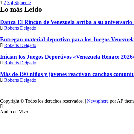
Paginación
1
2
3
4
Siguente
Lo más Leido
de
entradas
Danza El Rincón de Venezuela arriba a su aniversario 
Roberts Delgado
Entregan material deportivo para los Juegos Venezue
Roberts Delgado
Inician los Juegos Deportivos «Venezuela Renace 2026»
Roberts Delgado
Más de 190 niños y jóvenes reactivan canchas comunit
Roberts Delgado
Copyright © Todos los derechos reservados.
|
Newsphere
por AF them
Audio en Vivo