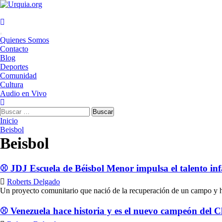
Saltar
al
contenido
Menú
Quienes Somos
principal
Contacto
Blog
Deportes
Comunidad
Cultura
Audio en Vivo
Buscar:
Inicio
Beisbol
Beisbol
⚾ JDJ Escuela de Béisbol Menor impulsa el talento infa
Roberts Delgado
Un proyecto comunitario que nació de la recuperación de un campo y ho
⚾ Venezuela hace historia y es el nuevo campeón del C