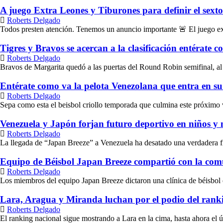
A juego Extra Leones y Tiburones para definir el sext
Roberts Delgado
Todos presten atención. Tenemos un anuncio importante 🚨 El juego ex
Tigres y Bravos se acercan a la clasificación entérate 
Roberts Delgado
Bravos de Margarita quedó a las puertas del Round Robin semifinal, al 
Entérate como va la pelota Venezolana que entra en su
Roberts Delgado
Sepa como esta el beisbol criollo temporada que culmina este próximo v
Venezuela y Japón forjan futuro deportivo en niños y
Roberts Delgado
La llegada de “Japan Breeze” a Venezuela ha desatado una verdadera fies
Equipo de Béisbol Japan Breeze compartió con la com
Roberts Delgado
Los miembros del equipo Japan Breeze dictaron una clínica de béisbol 
Lara, Aragua y Miranda luchan por el podio del ranki
Roberts Delgado
El ranking nacional sigue mostrando a Lara en la cima, hasta ahora el ú