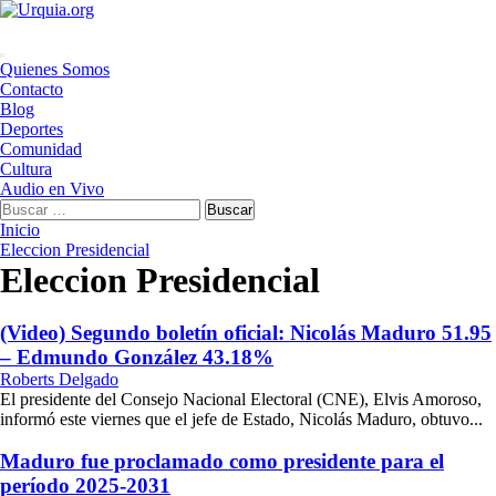
Saltar
al
contenido
Menú
Quienes Somos
principal
Contacto
Blog
Deportes
Comunidad
Cultura
Audio en Vivo
Buscar:
Inicio
Eleccion Presidencial
Eleccion Presidencial
(Video) Segundo boletín oficial: Nicolás Maduro 51.95
– Edmundo González 43.18%
Roberts Delgado
El presidente del Consejo Nacional Electoral (CNE), Elvis Amoroso,
informó este viernes que el jefe de Estado, Nicolás Maduro, obtuvo...
Maduro fue proclamado como presidente para el
período 2025-2031