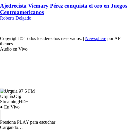
Ajedrecista Vicmary Pérez conquista el oro en Juegos
Centroamericanos
Roberts Delgado
Copyright © Todos los derechos reservados.
|
Newsphere
por AF
themes.
Audio en Vivo
Urquía.Org
StreamingHD+
● En Vivo
Presiona PLAY para escuchar
Cargando…