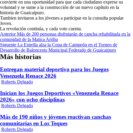
convierte en una oportunidad para que cada ciudadano exprese su
voluntad y se sume a la construcción de un nuevo capítulo en la
historia de Guaicaipuro.
Tambien invitaron a los jóvenes a participar en la consulta popular
Joven.
La revolución continúa, y cada voto cuenta.
Navegación
Anterior
Más de 200 personas disfrutarán de cancha rehabilitada en la
comunidad de la Matica Arriba
de
Siguente
La Estrella alza la Copa de Campeón en el Torneo de
entradas
Desarrollo de Baloncesto Municipal Federado de Guaicaipuro
Más historias
Entregan material deportivo para los Juegos
Venezuela Renace 2026
Roberts Delgado
Inician los Juegos Deportivos «Venezuela Renace
2026» con ocho disciplinas
Roberts Delgado
Más de 190 niños y jóvenes reactivan canchas
comunitarias en Los Teques
Roberts Delgado