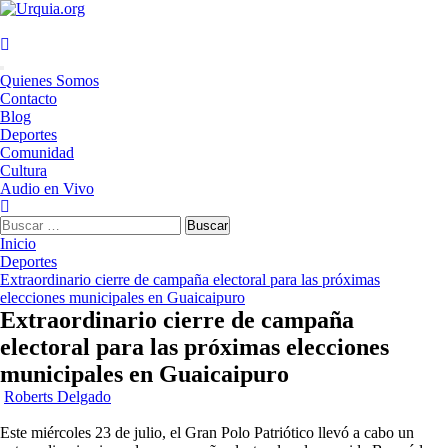
Saltar
al
contenido
Menú
Quienes Somos
principal
Contacto
Blog
Deportes
Comunidad
Cultura
Audio en Vivo
Buscar:
Inicio
Deportes
Extraordinario cierre de campaña electoral para las próximas
elecciones municipales en Guaicaipuro
Extraordinario cierre de campaña
electoral para las próximas elecciones
municipales en Guaicaipuro
Roberts Delgado
Este miércoles 23 de julio, el Gran Polo Patriótico llevó a cabo un