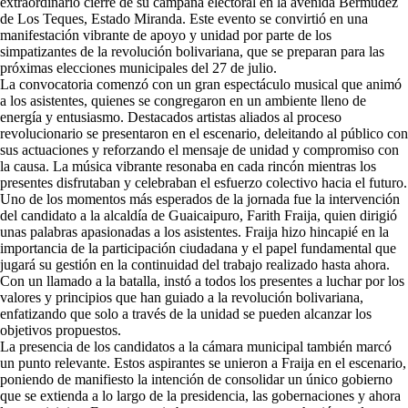
extraordinario cierre de su campaña electoral en la avenida Bermúdez
de Los Teques, Estado Miranda. Este evento se convirtió en una
manifestación vibrante de apoyo y unidad por parte de los
simpatizantes de la revolución bolivariana, que se preparan para las
próximas elecciones municipales del 27 de julio.
La convocatoria comenzó con un gran espectáculo musical que animó
a los asistentes, quienes se congregaron en un ambiente lleno de
energía y entusiasmo. Destacados artistas aliados al proceso
revolucionario se presentaron en el escenario, deleitando al público con
sus actuaciones y reforzando el mensaje de unidad y compromiso con
la causa. La música vibrante resonaba en cada rincón mientras los
presentes disfrutaban y celebraban el esfuerzo colectivo hacia el futuro.
Uno de los momentos más esperados de la jornada fue la intervención
del candidato a la alcaldía de Guaicaipuro, Farith Fraija, quien dirigió
unas palabras apasionadas a los asistentes. Fraija hizo hincapié en la
importancia de la participación ciudadana y el papel fundamental que
jugará su gestión en la continuidad del trabajo realizado hasta ahora.
Con un llamado a la batalla, instó a todos los presentes a luchar por los
valores y principios que han guiado a la revolución bolivariana,
enfatizando que solo a través de la unidad se pueden alcanzar los
objetivos propuestos.
La presencia de los candidatos a la cámara municipal también marcó
un punto relevante. Estos aspirantes se unieron a Fraija en el escenario,
poniendo de manifiesto la intención de consolidar un único gobierno
que se extienda a lo largo de la presidencia, las gobernaciones y ahora