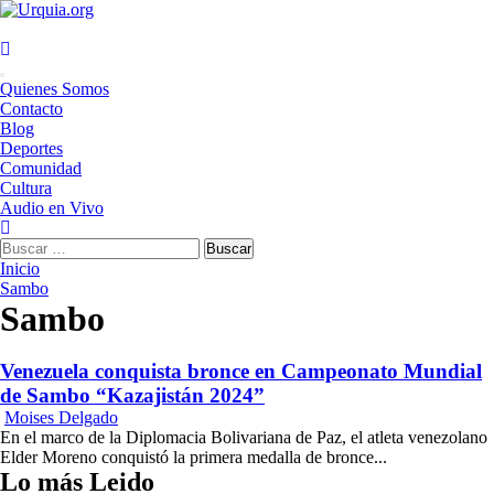
Saltar
al
contenido
Menú
Quienes Somos
principal
Contacto
Blog
Deportes
Comunidad
Cultura
Audio en Vivo
Buscar:
Inicio
Sambo
Sambo
Venezuela conquista bronce en Campeonato Mundial
de Sambo “Kazajistán 2024”
Moises Delgado
En el marco de la Diplomacia Bolivariana de Paz, el atleta venezolano
Elder Moreno conquistó la primera medalla de bronce...
Lo más Leido