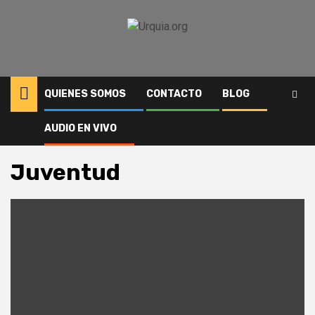
Saltar
al
contenido
QUIENES SOMOS
CONTACTO
BLOG
AUDIO EN VIVO
Inicio
Juventud
Juventud