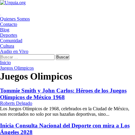
Saltar
al
contenido
Menú
Quienes Somos
principal
Contacto
Blog
Deportes
Comunidad
Cultura
Audio en Vivo
Buscar:
Inicio
Juegos Olimpicos
Juegos Olimpicos
Tommie Smith y John Carlos: Héroes de los Juegos
Olímpicos de México 1968
Roberts Delgado
Los Juegos Olímpicos de 1968, celebrados en la Ciudad de México,
son recordados no solo por sus hazañas deportivas, sino...
Inicia Consulta Nacional del Deporte con mira a Los
Ángeles 2028