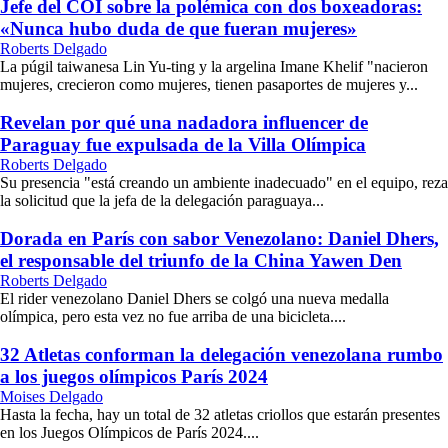
Jefe del COI sobre la polémica con dos boxeadoras:
«Nunca hubo duda de que fueran mujeres»
Roberts Delgado
La púgil taiwanesa Lin Yu-ting y la argelina Imane Khelif "nacieron
mujeres, crecieron como mujeres, tienen pasaportes de mujeres y...
Revelan por qué una nadadora influencer de
Paraguay fue expulsada de la Villa Olímpica
Roberts Delgado
Su presencia "está creando un ambiente inadecuado" en el equipo, reza
la solicitud que la jefa de la delegación paraguaya...
Dorada en París con sabor Venezolano: Daniel Dhers,
el responsable del triunfo de la China Yawen Den
Roberts Delgado
El rider venezolano Daniel Dhers se colgó una nueva medalla
olímpica, pero esta vez no fue arriba de una bicicleta....
32 Atletas conforman la delegación venezolana rumbo
a los juegos olímpicos París 2024
Moises Delgado
Hasta la fecha, hay un total de 32 atletas criollos que estarán presentes
en los Juegos Olímpicos de París 2024....