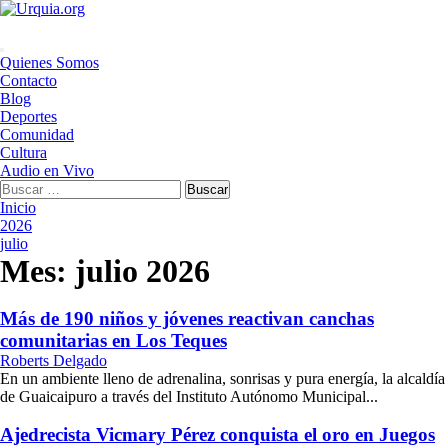
Saltar
al
contenido
Menú
Quienes Somos
principal
Contacto
Blog
Deportes
Comunidad
Cultura
Audio en Vivo
Buscar:
Inicio
2026
julio
Mes:
julio 2026
Más de 190 niños y jóvenes reactivan canchas
comunitarias en Los Teques
Roberts Delgado
En un ambiente lleno de adrenalina, sonrisas y pura energía, la alcaldía
de Guaicaipuro a través del Instituto Autónomo Municipal...
Ajedrecista Vicmary Pérez conquista el oro en Juegos