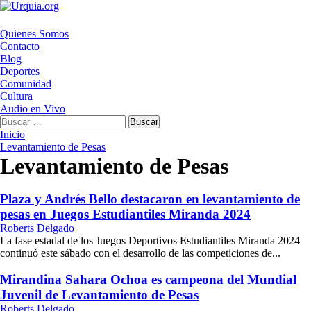
Saltar
al
contenido
Menú
Quienes Somos
principal
Contacto
Blog
Deportes
Comunidad
Cultura
Audio en Vivo
Buscar:
Inicio
Levantamiento de Pesas
Levantamiento de Pesas
Plaza y Andrés Bello destacaron en levantamiento de
pesas en Juegos Estudiantiles Miranda 2024
Roberts Delgado
La fase estadal de los Juegos Deportivos Estudiantiles Miranda 2024
continuó este sábado con el desarrollo de las competiciones de...
Mirandina Sahara Ochoa es campeona del Mundial
Juvenil de Levantamiento de Pesas
Roberts Delgado