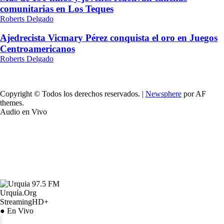
comunitarias en Los Teques
Roberts Delgado
Ajedrecista Vicmary Pérez conquista el oro en Juegos
Centroamericanos
Roberts Delgado
Copyright © Todos los derechos reservados.
|
Newsphere
por AF
themes.
Audio en Vivo
Urquía.Org
StreamingHD+
● En Vivo