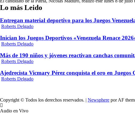
El candidato de la Patria, Nicolás Maduro, realizó este lunes 8 de julio
Lo más Leido
Entregan material deportivo para los Juegos Venezue
Roberts Delgado
Inician los Juegos Deportivos «Venezuela Renace 2026»
Roberts Delgado
Más de 190 niños y jóvenes reactivan canchas comunit
Roberts Delgado
Ajedrecista Vicmary Pérez conquista el oro en Juegos
Roberts Delgado
Copyright © Todos los derechos reservados.
|
Newsphere
por AF them
Audio en Vivo