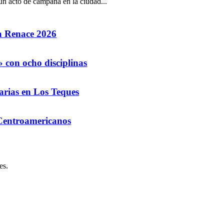
 un acto de campaña en la ciudad...
la Renace 2026
 con ocho disciplinas
arias en Los Teques
 Centroamericanos
es.