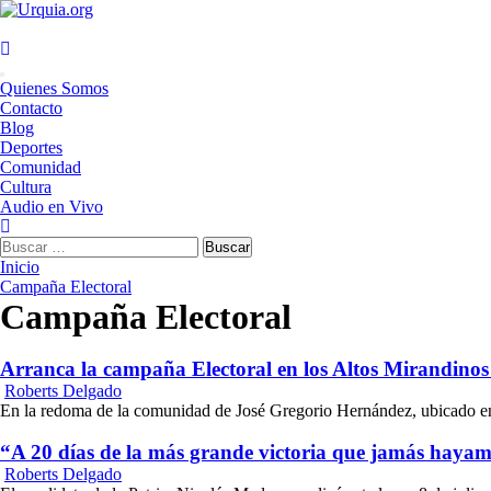
Saltar
al
contenido
Menú
Quienes Somos
principal
Contacto
Blog
Deportes
Comunidad
Cultura
Audio en Vivo
Buscar:
Inicio
Campaña Electoral
Campaña Electoral
Arranca la campaña Electoral en los Altos Mirandinos 
Roberts Delgado
En la redoma de la comunidad de José Gregorio Hernández, ubicado en 
“A 20 días de la más grande victoria que jamás haya
Roberts Delgado