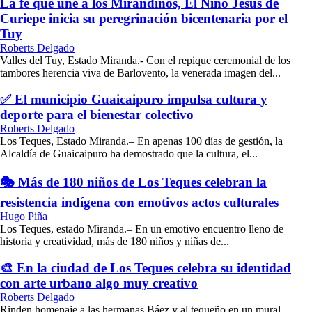
La fe que une a los Mirandinos, El Niño Jesús de
Curiepe inicia su peregrinación bicentenaria por el
Tuy
Roberts Delgado
Valles del Tuy, Estado Miranda.- Con el repique ceremonial de los
tambores herencia viva de Barlovento, la venerada imagen del...
✅ El municipio Guaicaipuro impulsa cultura y
deporte para el bienestar colectivo
Roberts Delgado
Los Teques, Estado Miranda.– En apenas 100 días de gestión, la
Alcaldía de Guaicaipuro ha demostrado que la cultura, el...
🎭 Más de 180 niños de Los Teques celebran la
resistencia indígena con emotivos actos culturales
Hugo Piña
Los Teques, estado Miranda.– En un emotivo encuentro lleno de
historia y creatividad, más de 180 niños y niñas de...
🎨 En la ciudad de Los Teques celebra su identidad
con arte urbano algo muy creativo
Roberts Delgado
Rinden homenaje a las hermanas Báez y al tequeño en un mural