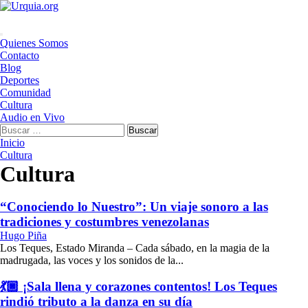
Saltar
al
contenido
Menú
Quienes Somos
principal
Contacto
Blog
Deportes
Comunidad
Cultura
Audio en Vivo
Buscar:
Inicio
Cultura
Cultura
“Conociendo lo Nuestro”: Un viaje sonoro a las
tradiciones y costumbres venezolanas
Hugo Piña
Los Teques, Estado Miranda – Cada sábado, en la magia de la
madrugada, las voces y los sonidos de la...
💃🏿 ¡Sala llena y corazones contentos! Los Teques
rindió tributo a la danza en su día