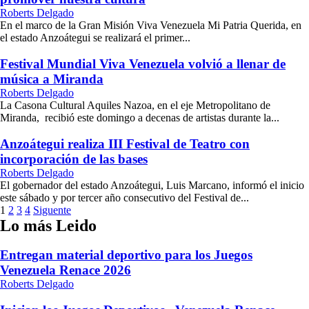
Roberts Delgado
En el marco de la Gran Misión Viva Venezuela Mi Patria Querida, en
el estado Anzoátegui se realizará el primer...
Festival Mundial Viva Venezuela volvió a llenar de
música a Miranda
Roberts Delgado
La Casona Cultural Aquiles Nazoa, en el eje Metropolitano de
Miranda, recibió este domingo a decenas de artistas durante la...
Anzoátegui realiza III Festival de Teatro con
incorporación de las bases
Roberts Delgado
El gobernador del estado Anzoátegui, Luis Marcano, informó el inicio
este sábado y por tercer año consecutivo del Festival de...
Paginación
1
2
3
4
Siguente
Lo más Leido
de
entradas
Entregan material deportivo para los Juegos
Venezuela Renace 2026
Roberts Delgado