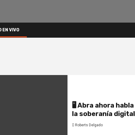
O EN VIVO
🖥️ Abra ahora habl
la soberanía digita
Roberts Delgado