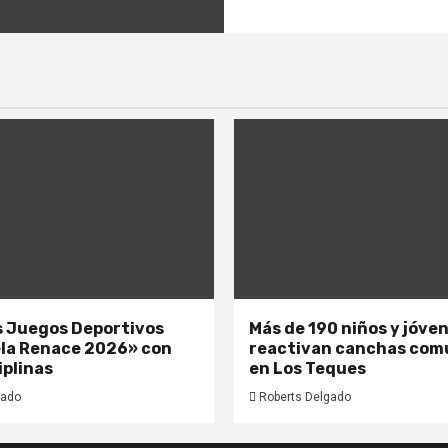
os Juegos Deportivos
Más de 190 niños y jóve
la Renace 2026» con
reactivan canchas com
iplinas
en Los Teques
gado
Roberts Delgado