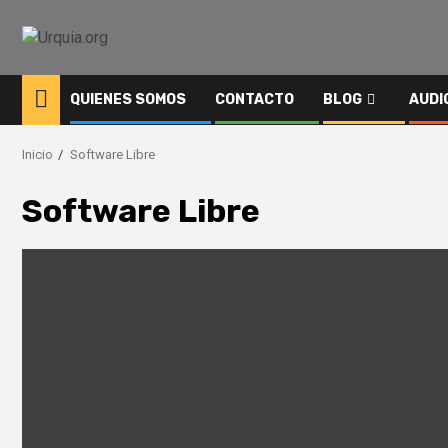
Saltar
al
contenido
QUIENES SOMOS
CONTACTO
BLOG
AUDI
Inicio
Software Libre
Software Libre