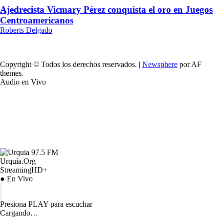
Ajedrecista Vicmary Pérez conquista el oro en Juegos
Centroamericanos
Roberts Delgado
Copyright © Todos los derechos reservados.
|
Newsphere
por AF
themes.
Audio en Vivo
Urquía.Org
StreamingHD+
● En Vivo
Presiona PLAY para escuchar
Cargando…