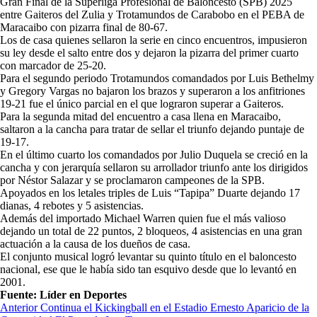
Gran Final de la Superliga Profesional de Baloncesto (SPB) 2025
entre Gaiteros del Zulia y Trotamundos de Carabobo en el PEBA de
Maracaibo con pizarra final de 80-67.
Los de casa quienes sellaron la serie en cinco encuentros, impusieron
su ley desde el salto entre dos y dejaron la pizarra del primer cuarto
con marcador de 25-20.
Para el segundo periodo Trotamundos comandados por Luis Bethelmy
y Gregory Vargas no bajaron los brazos y superaron a los anfitriones
19-21 fue el único parcial en el que lograron superar a Gaiteros.
Para la segunda mitad del encuentro a casa llena en Maracaibo,
saltaron a la cancha para tratar de sellar el triunfo dejando puntaje de
19-17.
En el último cuarto los comandados por Julio Duquela se creció en la
cancha y con jerarquía sellaron su arrollador triunfo ante los dirigidos
por Néstor Salazar y se proclamaron campeones de la SPB.
Apoyados en los letales triples de Luis “Tapipa” Duarte dejando 17
dianas, 4 rebotes y 5 asistencias.
Además del importado Michael Warren quien fue el más valioso
dejando un total de 22 puntos, 2 bloqueos, 4 asistencias en una gran
actuación a la causa de los dueños de casa.
El conjunto musical logró levantar su quinto título en el baloncesto
nacional, ese que le había sido tan esquivo desde que lo levantó en
2001.
Fuente: Líder en Deportes
Navegación
Anterior
Continua el Kickingball en el Estadio Ernesto Aparicio de la