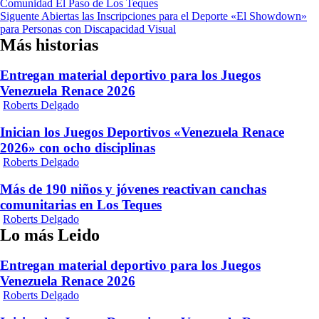
Comunidad El Paso de Los Teques
de
Siguente
Abiertas las Inscripciones para el Deporte «El Showdown»
entradas
para Personas con Discapacidad Visual
Más historias
Entregan material deportivo para los Juegos
Venezuela Renace 2026
Roberts Delgado
Inician los Juegos Deportivos «Venezuela Renace
2026» con ocho disciplinas
Roberts Delgado
Más de 190 niños y jóvenes reactivan canchas
comunitarias en Los Teques
Roberts Delgado
Lo más Leido
Entregan material deportivo para los Juegos
Venezuela Renace 2026
Roberts Delgado