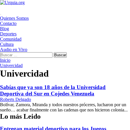
Saltar
al
contenido
Menú
Quienes Somos
principal
Contacto
Blog
Deportes
Comunidad
Cultura
Audio en Vivo
Buscar:
Inicio
Univercidad
Univercidad
Sabías que ya son 18 años de la Universidad
Deportiva del Sur en Cojedes Venezuela
Roberts Delgado
Bolívar, Zamora, Miranda y todos nuestros próceres, lucharon por un
sueño… acabar finalmente con las cadenas que nos hicieron colonia...
Lo más Leido
Entregan material deportivo para los Juegos