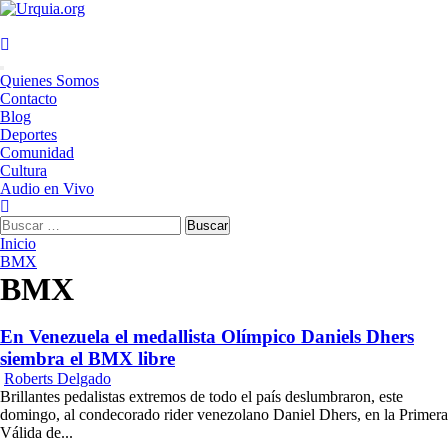
Saltar
al
contenido
Menú
Quienes Somos
principal
Contacto
Blog
Deportes
Comunidad
Cultura
Audio en Vivo
Buscar:
Inicio
BMX
BMX
En Venezuela el medallista Olímpico Daniels Dhers
siembra el BMX libre
Roberts Delgado
Brillantes pedalistas extremos de todo el país deslumbraron, este
domingo, al condecorado rider venezolano Daniel Dhers, en la Primera
Válida de...