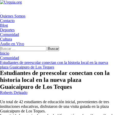
Saltar
al
contenido
Menú
Quienes Somos
principal
Contacto
Blog
Deportes
Comunidad
Cultura
Audio en Vivo
Buscar:
Inicio
Comunidad
Estudiantes de preescolar conectan con la historia local en la nueva
plaza Guaicaipuro de Los Teques
Estudiantes de preescolar conectan con la
historia local en la nueva plaza
Guaicaipuro de Los Teques
Roberts Delgado
Un total de 42 estudiantes de educación inicial, provenientes de tres
instituciones educativas, disfrutaron de una visita guiada en la plaza
Guaicaipuro de Los Teques.