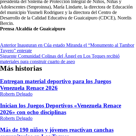
presidenta del Sistema de Protección Integral de Niños, Niñas y
Adolescentes (Smproinna), María Lindarte, la directora de Educación
del municipio Yusmeli Rodriguez y la directora del Centro de
Desarrollo de la Calidad Educativa de Guaicaipuro (CDCE), Norelis
Bercin.
Prensa Alcaldía de Guaicaipuro
Navegación
Anterior
Inauguran en Cúa estado Miranda el “Monumento al Tambor
Tuyero” enterate
de
Siguente
Comunidad Colinas del Ángel en Los Teques recibió
entradas
materiales para construir cuarto de aseo
Más historias
Entregan material deportivo para los Juegos
Venezuela Renace 2026
Roberts Delgado
Inician los Juegos Deportivos «Venezuela Renace
2026» con ocho disciplinas
Roberts Delgado
Más de 190 niños y jóvenes reactivan canchas