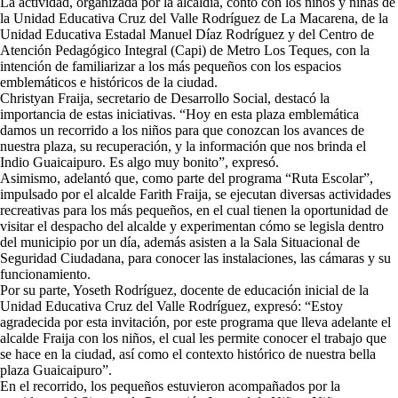
La actividad, organizada por la alcaldía, contó con los niños y niñas de
la Unidad Educativa Cruz del Valle Rodríguez de La Macarena, de la
Unidad Educativa Estadal Manuel Díaz Rodríguez y del Centro de
Atención Pedagógico Integral (Capi) de Metro Los Teques, con la
intención de familiarizar a los más pequeños con los espacios
emblemáticos e históricos de la ciudad.
Christyan Fraija, secretario de Desarrollo Social, destacó la
importancia de estas iniciativas. “Hoy en esta plaza emblemática
damos un recorrido a los niños para que conozcan los avances de
nuestra plaza, su recuperación, y la información que nos brinda el
Indio Guaicaipuro. Es algo muy bonito”, expresó.
Asimismo, adelantó que, como parte del programa “Ruta Escolar”,
impulsado por el alcalde Farith Fraija, se ejecutan diversas actividades
recreativas para los más pequeños, en el cual tienen la oportunidad de
visitar el despacho del alcalde y experimentan cómo se legisla dentro
del municipio por un día, además asisten a la Sala Situacional de
Seguridad Ciudadana, para conocer las instalaciones, las cámaras y su
funcionamiento.
Por su parte, Yoseth Rodríguez, docente de educación inicial de la
Unidad Educativa Cruz del Valle Rodríguez, expresó: “Estoy
agradecida por esta invitación, por este programa que lleva adelante el
alcalde Fraija con los niños, el cual les permite conocer el trabajo que
se hace en la ciudad, así como el contexto histórico de nuestra bella
plaza Guaicaipuro”.
En el recorrido, los pequeños estuvieron acompañados por la