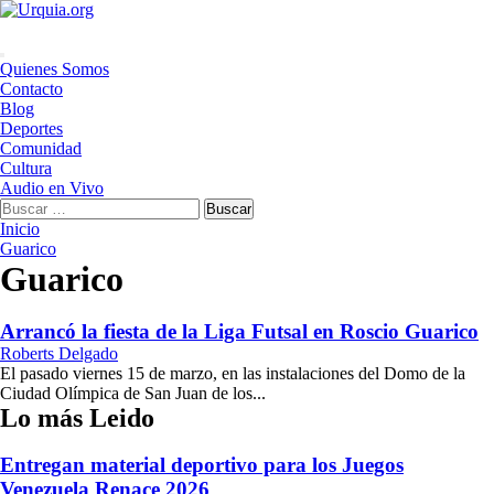
Saltar
al
contenido
Menú
Quienes Somos
principal
Contacto
Blog
Deportes
Comunidad
Cultura
Audio en Vivo
Buscar:
Inicio
Guarico
Guarico
Arrancó la fiesta de la Liga Futsal en Roscio Guarico
Roberts Delgado
El pasado viernes 15 de marzo, en las instalaciones del Domo de la
Ciudad Olímpica de San Juan de los...
Lo más Leido
Entregan material deportivo para los Juegos
Venezuela Renace 2026