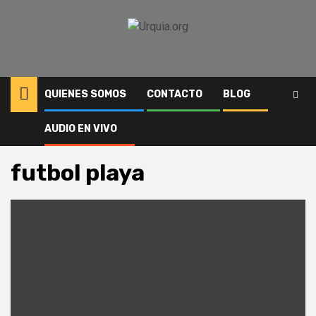
Saltar
al
contenido
QUIENES SOMOS
CONTACTO
BLOG
AUDIO EN VIVO
Inicio
futbol playa
futbol playa