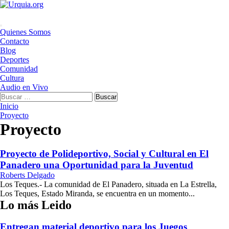
Saltar
al
contenido
Menú
Quienes Somos
principal
Contacto
Blog
Deportes
Comunidad
Cultura
Audio en Vivo
Buscar:
Inicio
Proyecto
Proyecto
Proyecto de Polideportivo, Social y Cultural en El
Panadero una Oportunidad para la Juventud
Roberts Delgado
Los Teques.- La comunidad de El Panadero, situada en La Estrella,
Los Teques, Estado Miranda, se encuentra en un momento...
Lo más Leido
Entregan material deportivo para los Juegos