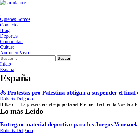
Saltar
al
contenido
Menú
Quienes Somos
principal
Contacto
Blog
Deportes
Comunidad
Cultura
Audio en Vivo
Buscar:
Inicio
España
España
🚴 Protestas pro Palestina obligan a suspender el final
Roberts Delgado
Bilbao — La presencia del equipo Israel-Premier Tech en la Vuelta a Es
Lo más Leido
Entregan material deportivo para los Juegos Venezue
Roberts Delgado