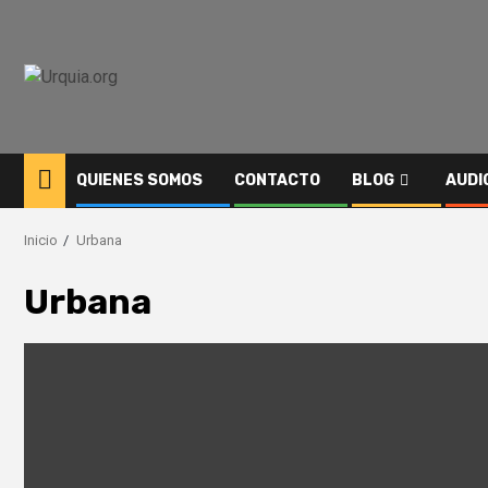
Saltar
al
contenido
QUIENES SOMOS
CONTACTO
BLOG
AUDI
Inicio
Urbana
Urbana