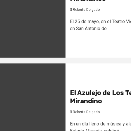
Roberts Delgado
El 25 de mayo, en el Teatro V
en San Antonio de...
El Azulejo de Los 
Mirandino
Roberts Delgado
En un día lleno de música y a
Estado Miranda, celebró...