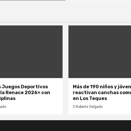
os Juegos Deportivos
Más de 190 niños y jóve
la Renace 2026» con
reactivan canchas com
iplinas
en Los Teques
gado
Roberts Delgado