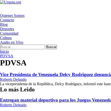
Saltar
al
contenido
Menú
Quienes Somos
principal
Contacto
Blog
Deportes
Comunidad
Cultura
Audio en Vivo
Buscar:
Inicio
PDVSA
PDVSA
Vice Presidenta de Venezuela Delcy Rodriguez denuncia
Roberts Delgado
La vicepresidenta de la República, Delcy Rodríguez, informó este lune
Lo más Leido
Entregan material deportivo para los Juegos Venezue
Roberts Delgado