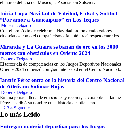
el marco del Día del Músico, la Asociación Salseros...
Inicia Copa Navidad de Voleibol, Futsal y Softbol
“Por amor a Guaicaipuro” en Los Teques
Moises Delgado
Con el propósito de celebrar la Navidad promoviendo valores
ciudadanos como el compañerismo, la unión y el respeto entre los...
Miranda y La Guaira se bañan de oro en los 3000
metros con obstáculos en Oriente 2024
Roberts Delgado
El tercer día de competencias en los Juegos Deportivos Nacionales
Oriente 2024 comenzó con gran intensidad en el Centro Nacional...
Iantriz Pérez entra en la historia del Centro Nacional
de Atletismo Yulimar Rojas
Roberts Delgado
En una jornada llena de emociones y récords, la carabobeña Iantriz
Pérez inscribió su nombre en la historia del atletismo...
Paginación
1
2
3
4
Siguente
Lo más Leido
de
entradas
Entregan material deportivo para los Juegos