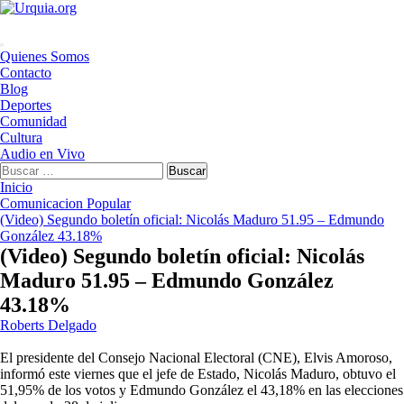
Saltar
al
contenido
Menú
Quienes Somos
principal
Contacto
Blog
Deportes
Comunidad
Cultura
Audio en Vivo
Buscar:
Inicio
Comunicacion Popular
(Video) Segundo boletín oficial: Nicolás Maduro 51.95 – Edmundo
González 43.18%
(Video) Segundo boletín oficial: Nicolás
Maduro 51.95 – Edmundo González
43.18%
Roberts Delgado
El presidente del Consejo Nacional Electoral (CNE), Elvis Amoroso,
informó este viernes que el jefe de Estado, Nicolás Maduro, obtuvo el
51,95% de los votos y Edmundo González el 43,18% en las elecciones