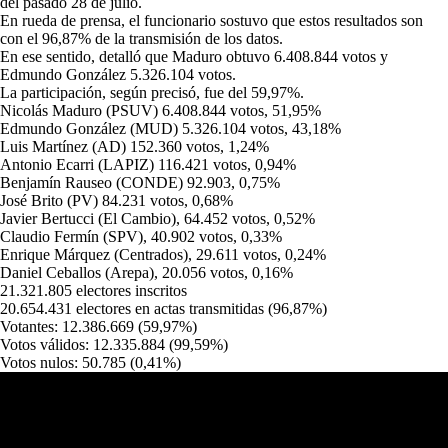
del pasado 28 de julio.
En rueda de prensa, el funcionario sostuvo que estos resultados son
con el
96,87% de la transmisión de los datos.
En ese sentido, detalló que Maduro obtuvo
6.408.844 votos y
Edmundo González 5.326.104 votos.
La participación, según precisó, fue del
59,97%.
Nicolás Maduro (PSUV) 6.408.844 votos, 51,95%
Edmundo González (MUD) 5.326.104 votos, 43,18%
Luis Martínez (AD) 152.360 votos, 1,24%
Antonio Ecarri (LAPIZ) 116.421 votos, 0,94%
Benjamín Rauseo (CONDE) 92.903, 0,75%
José Brito (PV) 84.231 votos, 0,68%
Javier Bertucci (El Cambio), 64.452 votos, 0,52%
Claudio Fermín (SPV), 40.902 votos, 0,33%
Enrique Márquez (Centrados), 29.611 votos, 0,24%
Daniel Ceballos (Arepa), 20.056 votos, 0,16%
21.321.805 electores inscritos
20.654.431 electores en actas transmitidas (96,87%)
Votantes: 12.386.669 (59,97%)
Votos válidos: 12.335.884 (99,59%)
Votos nulos: 50.785 (0,41%)