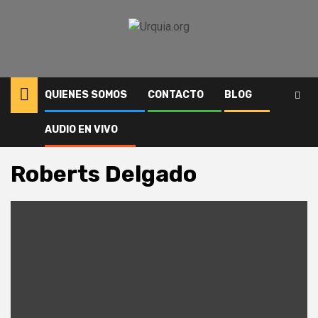
Saltar
al
contenido
QUIENES SOMOS
CONTACTO
BLOG
AUDIO EN VIVO
Inicio
Author
Roberts Delgado
Página 46
Roberts Delgado