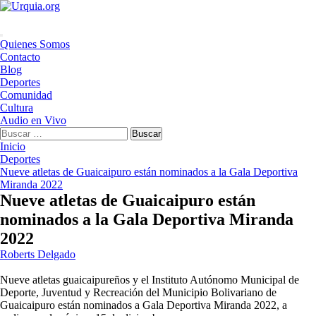
Saltar
al
contenido
Menú
Quienes Somos
principal
Contacto
Blog
Deportes
Comunidad
Cultura
Audio en Vivo
Buscar:
Inicio
Deportes
Nueve atletas de Guaicaipuro están nominados a la Gala Deportiva
Miranda 2022
Nueve atletas de Guaicaipuro están
nominados a la Gala Deportiva Miranda
2022
Roberts Delgado
Nueve atletas guaicaipureños y el Instituto Autónomo Municipal de
Deporte, Juventud y Recreación del Municipio Bolivariano de
Guaicaipuro están nominados a Gala Deportiva Miranda 2022, a