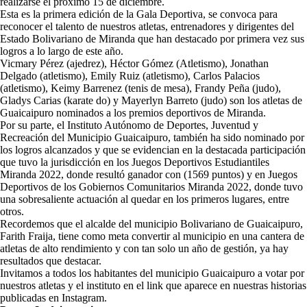
realizarse el próximo 15 de diciembre.
Esta es la primera edición de la Gala Deportiva, se convoca para
reconocer el talento de nuestros atletas, entrenadores y dirigentes del
Estado Bolivariano de Miranda que han destacado por primera vez sus
logros a lo largo de este año.
Vicmary Pérez (ajedrez), Héctor Gómez (Atletismo), Jonathan
Delgado (atletismo), Emily Ruiz (atletismo), Carlos Palacios
(atletismo), Keimy Barrenez (tenis de mesa), Frandy Peña (judo),
Gladys Carias (karate do) y Mayerlyn Barreto (judo) son los atletas de
Guaicaipuro nominados a los premios deportivos de Miranda.
Por su parte, el Instituto Autónomo de Deportes, Juventud y
Recreación del Municipio Guaicaipuro, también ha sido nominado por
los logros alcanzados y que se evidencian en la destacada participación
que tuvo la jurisdicción en los Juegos Deportivos Estudiantiles
Miranda 2022, donde resultó ganador con (1569 puntos) y en Juegos
Deportivos de los Gobiernos Comunitarios Miranda 2022, donde tuvo
una sobresaliente actuación al quedar en los primeros lugares, entre
otros.
Recordemos que el alcalde del municipio Bolivariano de Guaicaipuro,
Farith Fraija, tiene como meta convertir al municipio en una cantera de
atletas de alto rendimiento y con tan solo un año de gestión, ya hay
resultados que destacar.
Invitamos a todos los habitantes del municipio Guaicaipuro a votar por
nuestros atletas y el instituto en el link que aparece en nuestras historias
publicadas en Instagram.