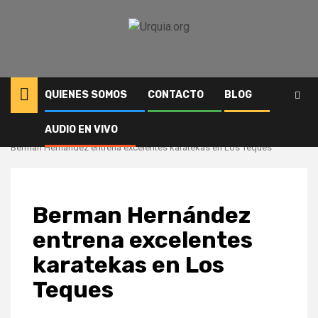
Saltar
al
contenido
QUIENES SOMOS
CONTACTO
BLOG
AUDIO EN VIVO
Inicio
Deportes
Berman Hernández entrena excelentes karatekas en Los Teques
Berman Hernández
entrena excelentes
karatekas en Los
Teques