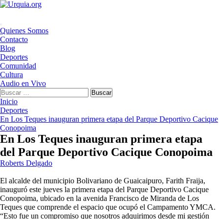
Saltar
al
contenido
Menú
Quienes Somos
principal
Contacto
Blog
Deportes
Comunidad
Cultura
Audio en Vivo
Buscar:
Inicio
Deportes
En Los Teques inauguran primera etapa del Parque Deportivo Cacique
Conopoima
En Los Teques inauguran primera etapa
del Parque Deportivo Cacique Conopoima
Roberts Delgado
El alcalde del municipio Bolivariano de Guaicaipuro, Farith Fraija,
inauguró este jueves la primera etapa del Parque Deportivo Cacique
Conopoima, ubicado en la avenida Francisco de Miranda de Los
Teques que comprende el espacio que ocupó el Campamento YMCA.
“Esto fue un compromiso que nosotros adquirimos desde mi gestión