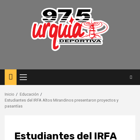
Saltar
al
contenido
Menú
principal
Inicio
Educación
Estudiantes del IRFA Altos Mirandinos presentaron proyectos y
pasantías
Estudiantes del IRFA