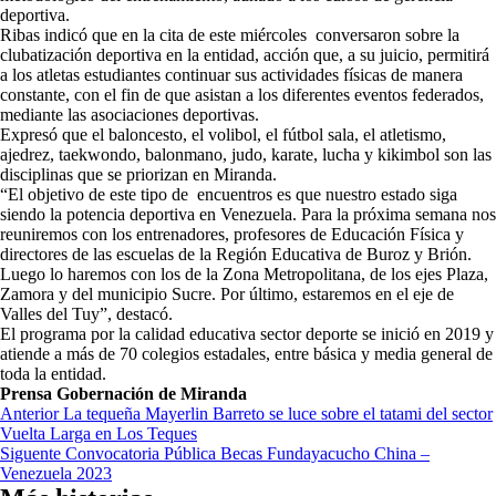
deportiva.
Ribas indicó que en la cita de este miércoles conversaron sobre la
clubatización deportiva en la entidad, acción que, a su juicio, permitirá
a los atletas estudiantes continuar sus actividades físicas de manera
constante, con el fin de que asistan a los diferentes eventos federados,
mediante las asociaciones deportivas.
Expresó que el baloncesto, el volibol, el fútbol sala, el atletismo,
ajedrez, taekwondo, balonmano, judo, karate, lucha y kikimbol son las
disciplinas que se priorizan en Miranda.
“El objetivo de este tipo de encuentros es que nuestro estado siga
siendo la potencia deportiva en Venezuela. Para la próxima semana nos
reuniremos con los entrenadores, profesores de Educación Física y
directores de las escuelas de la Región Educativa de Buroz y Brión.
Luego lo haremos con los de la Zona Metropolitana, de los ejes Plaza,
Zamora y del municipio Sucre. Por último, estaremos en el eje de
Valles del Tuy”, destacó.
El programa por la calidad educativa sector deporte se inició en 2019 y
atiende a más de 70 colegios estadales, entre básica y media general de
toda la entidad.
Prensa Gobernación de Miranda
Navegación
Anterior
La tequeña Mayerlin Barreto se luce sobre el tatami del sector
Vuelta Larga en Los Teques
de
Siguente
Convocatoria Pública Becas Fundayacucho China –
entradas
Venezuela 2023