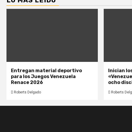
LO MÁS LEIDO
Entregan material deportivo
Inician l
para los Juegos Venezuela
«Venezue
Renace 2026
ocho disc
Roberts Delgado
Roberts Del