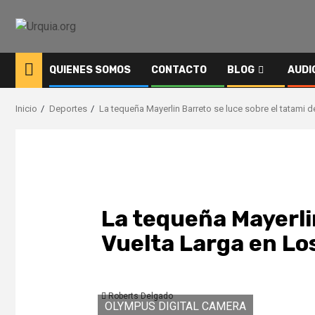
Saltar
al
contenido
QUIENES SOMOS
CONTACTO
BLOG
AUDI
Inicio
Deportes
La tequeña Mayerlin Barreto se luce sobre el tatami 
La tequeña Mayerlin
Vuelta Larga en Lo
Roberts Delgado
OLYMPUS DIGITAL CAMERA