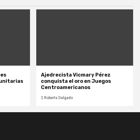
nes
Ajedrecista Vicmary Pérez
unitarias
conquista el oro en Juegos
Centroamericanos
Roberts Delgado