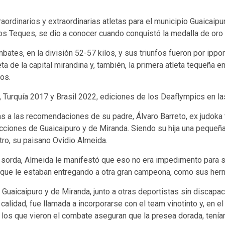
aordinarios y extraordinarias atletas para el municipio Guaicaipur
Los Teques, se dio a conocer cuando conquistó la medalla de oro
ates, en la división 52-57 kilos, y sus triunfos fueron por ippon
a de la capital mirandina y, también, la primera atleta tequeña e
os.
, Turquía 2017 y Brasil 2022, ediciones de los Deaflympics en l
ias a las recomendaciones de su padre, Álvaro Barreto, ex judoka
cciones de Guaicaipuro y de Miranda. Siendo su hija una pequeña
ro, su paisano Ovidio Almeida.
 sorda, Almeida le manifestó que eso no era impedimento para se
 que le estaban entregando a otra gran campeona, como sus herma
 Guaicaipuro y de Miranda, junto a otras deportistas sin discapa
e calidad, fue llamada a incorporarse con el team vinotinto y, en 
los que vieron el combate aseguran que la presea dorada, tenía