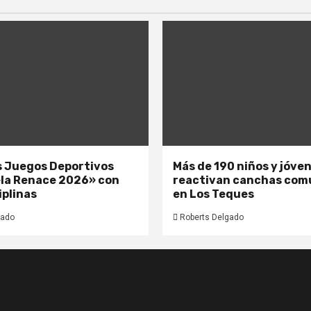
os Juegos Deportivos
Más de 190 niños y jóve
la Renace 2026» con
reactivan canchas com
iplinas
en Los Teques
gado
Roberts Delgado