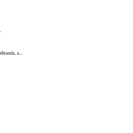
.
iranda, a...
.