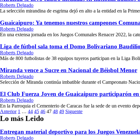
Roberts Delgado
La selección mirandina de esgrima dejó en alto a la entidad en la Prim
Guaicaipuro: Ya tenemos nuestros campeones Comunal
Roberts Delgado
En una extensa jornada en los Juegos Comunales Renacer 2022, la categor
Liga de fútbol sala toma el Domo Bolivariano Baudili
Roberts Delgado
Más de 800 futbolistas de 38 equipos tuyeros participan en la Liga Boli
Miranda vence a Sucre en Nacional de Béisbol Menor
Roberts Delgado
Selección de Miranda continúa imbatible durante el Campeonato Nacion
El Club Fuerza Joven de Guaicaipuro participarón en 
Roberts Delgado
En la Parroquia el Cementerio de Caracas fue la sede de un evento depo
Paginación
Anterior
1
…
44
45
46
47
48
49
Siguente
Lo más Leido
de
entradas
Entregan material deportivo para los Juegos Venezue
Roberts Delgado