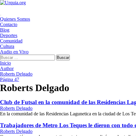
Saltar
al
contenido
Menú
Quienes Somos
principal
Contacto
Blog
Deportes
Comunidad
Cultura
Audio en Vivo
Buscar:
Inicio
Author
Roberts Delgado
Página 47
Roberts Delgado
Club de Futsal en la comunidad de las Residencias La
Roberts Delgado
En la comunidad de las Residencias Lagunetica en la ciudad de Los Te
Trabajadores de Metro Los Teques le dieron con todo 
Roberts Delgado