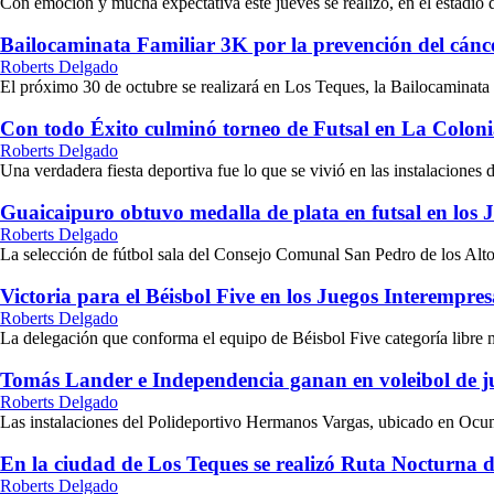
Con emoción y mucha expectativa este jueves se realizó, en el estadio d
Bailocaminata Familiar 3K por la prevención del cán
Roberts Delgado
El próximo 30 de octubre se realizará en Los Teques, la Bailocaminata
Con todo Éxito culminó torneo de Futsal en La Colon
Roberts Delgado
Una verdadera fiesta deportiva fue lo que se vivió en las instalacione
Guaicaipuro obtuvo medalla de plata en futsal en los
Roberts Delgado
La selección de fútbol sala del Consejo Comunal San Pedro de los Altos
Victoria para el Béisbol Five en los Juegos Interempr
Roberts Delgado
La delegación que conforma el equipo de Béisbol Five categoría libre m
Tomás Lander e Independencia ganan en voleibol de j
Roberts Delgado
Las instalaciones del Polideportivo Hermanos Vargas, ubicado en Ocum
En la ciudad de Los Teques se realizó Ruta Nocturna de
Roberts Delgado