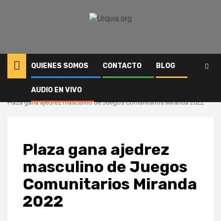
Saltar
al
contenido
QUIENES SOMOS
CONTACTO
BLOG
AUDIO EN VIVO
Inicio
Deportes
Plaza gana ajedrez masculino de Juegos Comunitarios Miranda 2022
Plaza gana ajedrez
masculino de Juegos
Comunitarios Miranda
2022