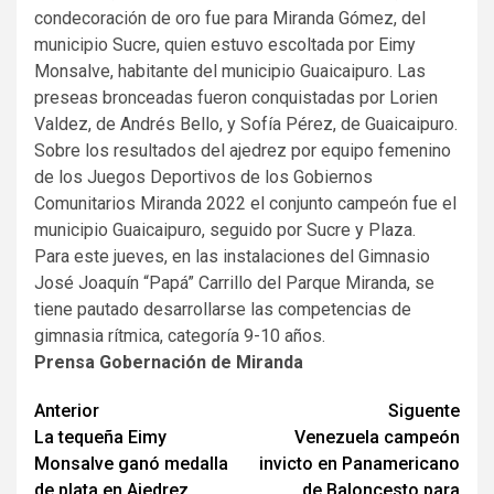
condecoración de oro fue para Miranda Gómez, del
municipio Sucre, quien estuvo escoltada por Eimy
Monsalve, habitante del municipio Guaicaipuro. Las
preseas bronceadas fueron conquistadas por Lorien
Valdez, de Andrés Bello, y Sofía Pérez, de Guaicaipuro.
Sobre los resultados del ajedrez por equipo femenino
de los Juegos Deportivos de los Gobiernos
Comunitarios Miranda 2022 el conjunto campeón fue el
municipio Guaicaipuro, seguido por Sucre y Plaza.
Para este jueves, en las instalaciones del Gimnasio
José Joaquín “Papá” Carrillo del Parque Miranda, se
tiene pautado desarrollarse las competencias de
gimnasia rítmica, categoría 9-10 años.
Prensa Gobernación de Miranda
Navegación
Anterior
Siguente
La tequeña Eimy
Venezuela campeón
de
Monsalve ganó medalla
invicto en Panamericano
entradas
de plata en Ajedrez
de Baloncesto para