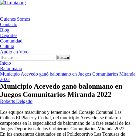
Saltar
al
contenido
Menú
Quienes Somos
principal
Contacto
Blog
Deportes
Comunidad
Cultura
Audio en Vivo
Buscar:
Inicio
Balonmano
Municipio Acevedo ganó balonmano en Juegos Comunitarios Miranda
2022
Municipio Acevedo ganó balonmano en
Juegos Comunitarios Miranda 2022
Roberts Delgado
Los equipos masculinos y femeninos del Consejo Comunal Las
Colinas El Placer y Cedral, del municipio Acevedo, se titularon
campeones en la especialidad de balonmano de la fase estadal de los
Juegos Deportivos de los Gobiernos Comunitarios Miranda 2022.
En los encuentros disputados en el Polideportivo Las Tomusas de