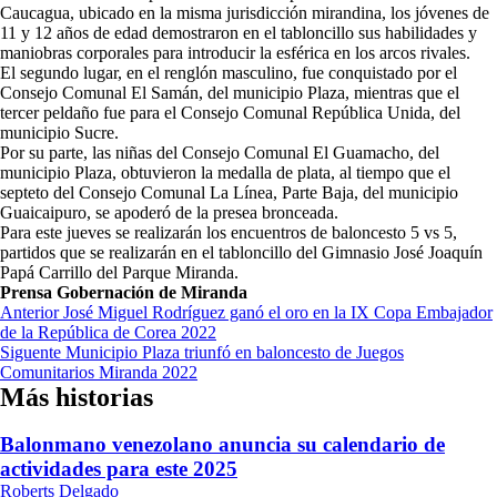
Caucagua, ubicado en la misma jurisdicción mirandina, los jóvenes de
11 y 12 años de edad demostraron en el tabloncillo sus habilidades y
maniobras corporales para introducir la esférica en los arcos rivales.
El segundo lugar, en el renglón masculino, fue conquistado por el
Consejo Comunal El Samán, del municipio Plaza, mientras que el
tercer peldaño fue para el Consejo Comunal República Unida, del
municipio Sucre.
Por su parte, las niñas del Consejo Comunal El Guamacho, del
municipio Plaza, obtuvieron la medalla de plata, al tiempo que el
septeto del Consejo Comunal La Línea, Parte Baja, del municipio
Guaicaipuro, se apoderó de la presea bronceada.
Para este jueves se realizarán los encuentros de baloncesto 5 vs 5,
partidos que se realizarán en el tabloncillo del Gimnasio José Joaquín
Papá Carrillo del Parque Miranda.
Prensa Gobernación de Miranda
Navegación
Anterior
José Miguel Rodríguez ganó el oro en la IX Copa Embajador
de la República de Corea 2022
de
Siguente
Municipio Plaza triunfó en baloncesto de Juegos
entradas
Comunitarios Miranda 2022
Más historias
Balonmano venezolano anuncia su calendario de
actividades para este 2025
Roberts Delgado