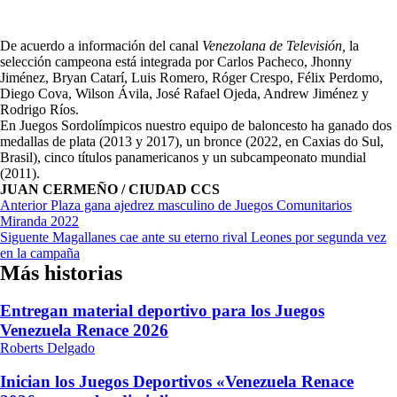
De acuerdo a información del canal
Venezolana de Televisión,
la
selección campeona está integrada por Carlos Pacheco, Jhonny
Jiménez, Bryan Catarí, Luis Romero, Róger Crespo, Félix Perdomo,
Diego Cova, Wilson Ávila, José Rafael Ojeda, Andrew Jiménez y
Rodrigo Ríos.
En Juegos Sordolímpicos nuestro equipo de baloncesto ha ganado dos
medallas de plata (2013 y 2017), un bronce (2022, en Caxias do Sul,
Brasil), cinco títulos panamericanos y un subcampeonato mundial
(2011).
JUAN CERMEÑO / CIUDAD CCS
Navegación
Anterior
Plaza gana ajedrez masculino de Juegos Comunitarios
Miranda 2022
de
Siguente
Magallanes cae ante su eterno rival Leones por segunda vez
entradas
en la campaña
Más historias
Entregan material deportivo para los Juegos
Venezuela Renace 2026
Roberts Delgado
Inician los Juegos Deportivos «Venezuela Renace