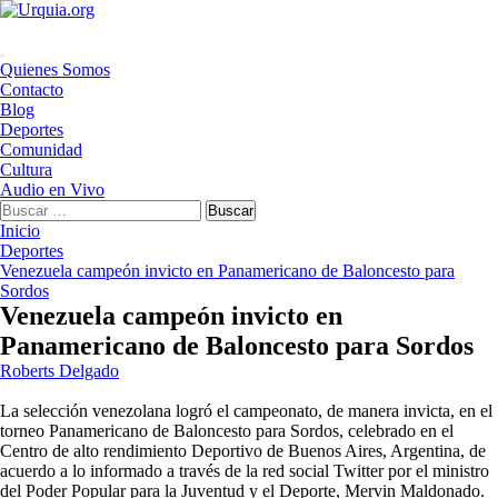
Saltar
al
contenido
Menú
Quienes Somos
principal
Contacto
Blog
Deportes
Comunidad
Cultura
Audio en Vivo
Buscar:
Inicio
Deportes
Venezuela campeón invicto en Panamericano de Baloncesto para
Sordos
Venezuela campeón invicto en
Panamericano de Baloncesto para Sordos
Roberts Delgado
La selección venezolana logró el campeonato, de manera invicta, en el
torneo Panamericano de Baloncesto para Sordos, celebrado en el
Centro de alto rendimiento Deportivo de Buenos Aires, Argentina, de
acuerdo a lo informado a través de la red social Twitter por el ministro
del Poder Popular para la Juventud y el Deporte, Mervin Maldonado.