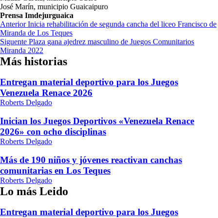
José Marín, municipio Guaicaipuro
Prensa Imdejurguaica
Navegación
Anterior
Inicia rehabilitación de segunda cancha del liceo Francisco de
Miranda de Los Teques
de
Siguente
Plaza gana ajedrez masculino de Juegos Comunitarios
entradas
Miranda 2022
Más historias
Entregan material deportivo para los Juegos
Venezuela Renace 2026
Roberts Delgado
Inician los Juegos Deportivos «Venezuela Renace
2026» con ocho disciplinas
Roberts Delgado
Más de 190 niños y jóvenes reactivan canchas
comunitarias en Los Teques
Roberts Delgado
Lo más Leido
Entregan material deportivo para los Juegos