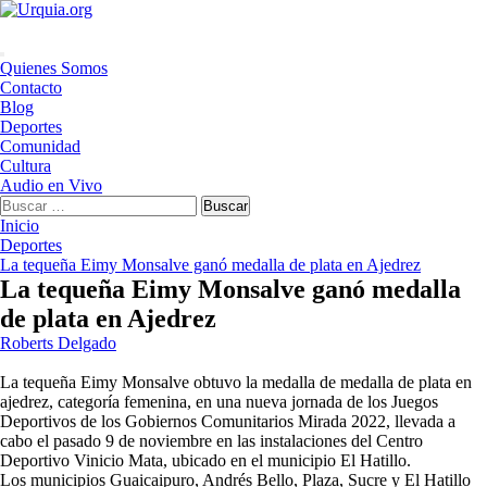
Saltar
al
contenido
Menú
Quienes Somos
principal
Contacto
Blog
Deportes
Comunidad
Cultura
Audio en Vivo
Buscar:
Inicio
Deportes
La tequeña Eimy Monsalve ganó medalla de plata en Ajedrez
La tequeña Eimy Monsalve ganó medalla
de plata en Ajedrez
Roberts Delgado
La tequeña Eimy Monsalve obtuvo la medalla de medalla de plata en
ajedrez, categoría femenina, en una nueva jornada de los Juegos
Deportivos de los Gobiernos Comunitarios Mirada 2022, llevada a
cabo el pasado 9 de noviembre en las instalaciones del Centro
Deportivo Vinicio Mata, ubicado en el municipio El Hatillo.
Los municipios Guaicaipuro, Andrés Bello, Plaza, Sucre y El Hatillo