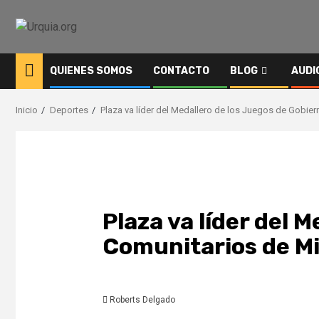
Saltar
al
contenido
QUIENES SOMOS
CONTACTO
BLOG
AUDI
Inicio
Deportes
Plaza va líder del Medallero de los Juegos de Gobie
Plaza va líder del 
Comunitarios de M
Roberts Delgado