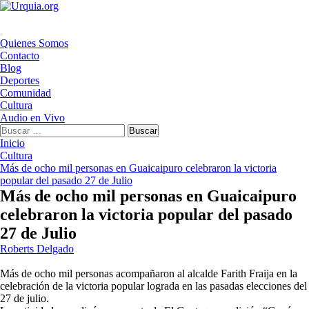
Saltar
al
contenido
Menú
Quienes Somos
principal
Contacto
Blog
Deportes
Comunidad
Cultura
Audio en Vivo
Buscar:
Inicio
Cultura
Más de ocho mil personas en Guaicaipuro celebraron la victoria
popular del pasado 27 de Julio
Más de ocho mil personas en Guaicaipuro
celebraron la victoria popular del pasado
27 de Julio
Roberts Delgado
Más de ocho mil personas acompañaron al alcalde Farith Fraija en la
celebración de la victoria popular lograda en las pasadas elecciones del
27 de julio.