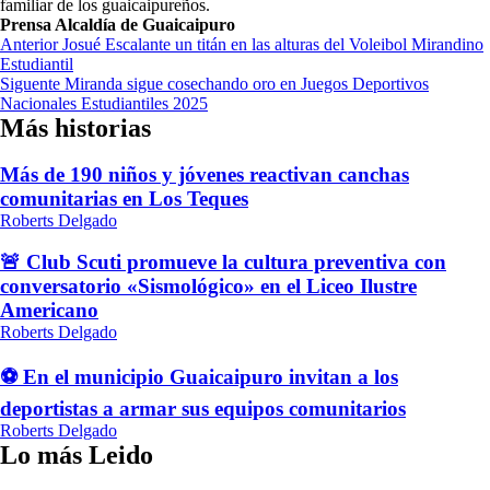
familiar de los guaicaipureños.
Prensa Alcaldía de Guaicaipuro
Navegación
Anterior
Josué Escalante un titán en las alturas del Voleibol Mirandino
Estudiantil
de
Siguente
Miranda sigue cosechando oro en Juegos Deportivos
entradas
Nacionales Estudiantiles 2025
Más historias
Más de 190 niños y jóvenes reactivan canchas
comunitarias en Los Teques
Roberts Delgado
🚨 Club Scuti promueve la cultura preventiva con
conversatorio «Sismológico» en el Liceo Ilustre
Americano
Roberts Delgado
⚽ En el municipio Guaicaipuro invitan a los
deportistas a armar sus equipos comunitarios
Roberts Delgado
Lo más Leido