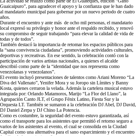
La actividad se realizó como parte de El Guateques, edición “Ganó
Guaicaipuro”, para agradecer el apoyo y la confianza que le han dado
al mandatario municipal para gobernar por un nuevo periodo de cuatro
años.
Durante el encuentro y ante más de ocho mil personas, el mandatario
local expresó su privilegio y honor ante el respaldo recibido, y renovó
su compromiso de seguir trabajando “para elevar la calidad de vida de
todas y de todos”.
También destacó la importancia de retomar los espacios públicos para
la “sana convivencia ciudadana”, promoviendo actividades culturales,
deportivas y recreativas. En ese sentido, la celebración contó con la
participación de varios artistas nacionales, a quienes el alcalde
describió como parte de la “identidad que nos representa como
venezolanas y venezolanos”.
El evento incluyó presentaciones de talentos como Ariani Moreno “La
Diva del Vallenato”, Yenifer Mora y su Joropo sin Límites y Banny
Kosta, quienes cerraron la velada. Además la cartelera musical estuvo
integrada por: Orlando Matamoros, Marijo “La Flor del Llano”, la
Agrupación Canto JLT, el Grupo Fénix Latino, Fiesta Sur y la
Orquesta LT. También se sumaron a la celebración DJ Abel, DJ David,
DJ Daniel Zerpa y DJ Chino La Potencia.
Como es costumbre, la seguridad del evento estuvo garantizada, así
como el transporte para los asistentes que permitió el retorno seguro a
varios de los asistentes al evento, el cual se consolida en la Ciudad
Capital como una alternativa para el sano esparcimiento y el encuentro