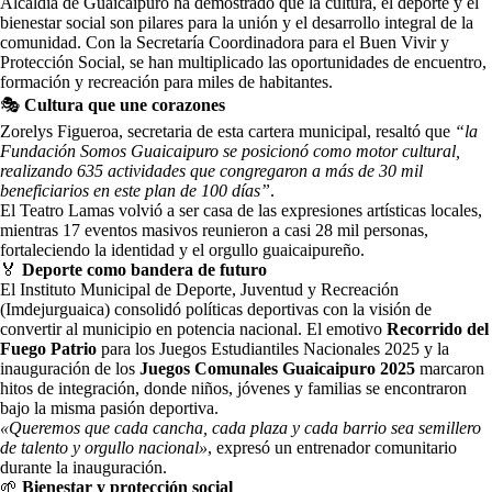
Alcaldía de Guaicaipuro ha demostrado que la cultura, el deporte y el
bienestar social son pilares para la unión y el desarrollo integral de la
comunidad. Con la Secretaría Coordinadora para el Buen Vivir y
Protección Social, se han multiplicado las oportunidades de encuentro,
formación y recreación para miles de habitantes.
🎭
Cultura que une corazones
Zorelys Figueroa, secretaria de esta cartera municipal, resaltó que
“la
Fundación Somos Guaicaipuro se posicionó como motor cultural,
realizando 635 actividades que congregaron a más de 30 mil
beneficiarios en este plan de 100 días”
.
El Teatro Lamas volvió a ser casa de las expresiones artísticas locales,
mientras 17 eventos masivos reunieron a casi 28 mil personas,
fortaleciendo la identidad y el orgullo guaicaipureño.
🏅
Deporte como bandera de futuro
El Instituto Municipal de Deporte, Juventud y Recreación
(Imdejurguaica) consolidó políticas deportivas con la visión de
convertir al municipio en potencia nacional. El emotivo
Recorrido del
Fuego Patrio
para los Juegos Estudiantiles Nacionales 2025 y la
inauguración de los
Juegos Comunales Guaicaipuro 2025
marcaron
hitos de integración, donde niños, jóvenes y familias se encontraron
bajo la misma pasión deportiva.
«Queremos que cada cancha, cada plaza y cada barrio sea semillero
de talento y orgullo nacional»
, expresó un entrenador comunitario
durante la inauguración.
🌱
Bienestar y protección social