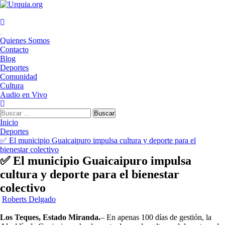
Saltar
al
contenido
Menú
Quienes Somos
principal
Contacto
Blog
Deportes
Comunidad
Cultura
Audio en Vivo
Buscar:
Inicio
Deportes
✅ El municipio Guaicaipuro impulsa cultura y deporte para el
bienestar colectivo
✅ El municipio Guaicaipuro impulsa
cultura y deporte para el bienestar
colectivo
Roberts Delgado
Los Teques, Estado Miranda.
– En apenas 100 días de gestión, la