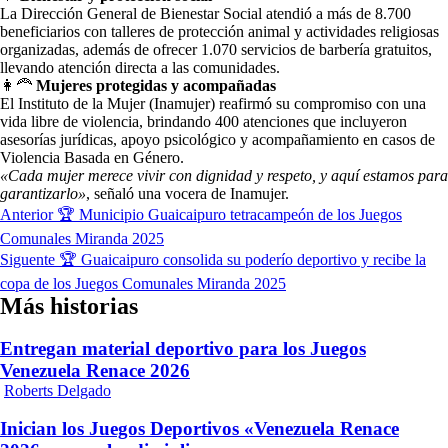
La Dirección General de Bienestar Social atendió a más de 8.700
beneficiarios con talleres de protección animal y actividades religiosas
organizadas, además de ofrecer 1.070 servicios de barbería gratuitos,
llevando atención directa a las comunidades.
👩‍🦰
Mujeres protegidas y acompañadas
El Instituto de la Mujer (Inamujer) reafirmó su compromiso con una
vida libre de violencia, brindando 400 atenciones que incluyeron
asesorías jurídicas, apoyo psicológico y acompañamiento en casos de
Violencia Basada en Género.
«Cada mujer merece vivir con dignidad y respeto, y aquí estamos para
garantizarlo»
, señaló una vocera de Inamujer.
Navegación
Anterior
🏆 Municipio Guaicaipuro tetracampeón de los Juegos
de
Comunales Miranda 2025
Siguente
🏆 Guaicaipuro consolida su poderío deportivo y recibe la
entradas
copa de los Juegos Comunales Miranda 2025
Más historias
Entregan material deportivo para los Juegos
Venezuela Renace 2026
Roberts Delgado
Inician los Juegos Deportivos «Venezuela Renace