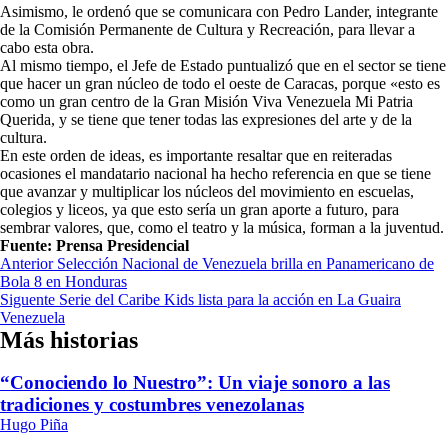
Asimismo, le ordenó que se comunicara con Pedro Lander, integrante
de la Comisión Permanente de Cultura y Recreación, para llevar a
cabo esta obra.
Al mismo tiempo, el Jefe de Estado puntualizó que en el sector se tiene
que hacer un gran núcleo de todo el oeste de Caracas, porque «esto es
como un gran centro de la Gran Misión Viva Venezuela Mi Patria
Querida, y se tiene que tener todas las expresiones del arte y de la
cultura.
En este orden de ideas, es importante resaltar que en reiteradas
ocasiones el mandatario nacional ha hecho referencia en que se tiene
que avanzar y multiplicar los núcleos del movimiento en escuelas,
colegios y liceos, ya que esto sería un gran aporte a futuro, para
sembrar valores, que, como el teatro y la música, forman a la juventud.
Fuente: Prensa Presidencial
Navegación
Anterior
Selección Nacional de Venezuela brilla en Panamericano de
Bola 8 en Honduras
de
Siguente
Serie del Caribe Kids lista para la acción en La Guaira
entradas
Venezuela
Más historias
“Conociendo lo Nuestro”: Un viaje sonoro a las
tradiciones y costumbres venezolanas
Hugo Piña