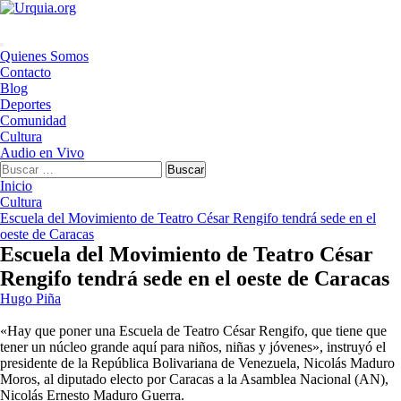
Saltar
al
contenido
Menú
Quienes Somos
principal
Contacto
Blog
Deportes
Comunidad
Cultura
Audio en Vivo
Buscar:
Inicio
Cultura
Escuela del Movimiento de Teatro César Rengifo tendrá sede en el
oeste de Caracas
Escuela del Movimiento de Teatro César
Rengifo tendrá sede en el oeste de Caracas
Hugo Piña
«Hay que poner una Escuela de Teatro César Rengifo, que tiene que
tener un núcleo grande aquí para niños, niñas y jóvenes», instruyó el
presidente de la República Bolivariana de Venezuela, Nicolás Maduro
Moros, al diputado electo por Caracas a la Asamblea Nacional (AN),
Nicolás Ernesto Maduro Guerra.