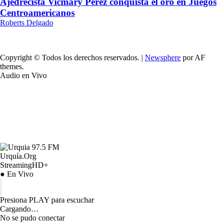
Ajedrecista Vicmary Pérez conquista el oro en Juegos
Centroamericanos
Roberts Delgado
Copyright © Todos los derechos reservados.
|
Newsphere
por AF
themes.
Audio en Vivo
Urquía.Org
StreamingHD+
● En Vivo
Presiona PLAY para escuchar
Cargando…
No se pudo conectar