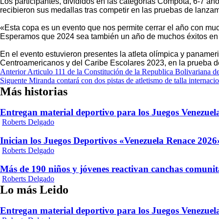
Los participantes, divididos en las categorías Compota, 6-7 años
recibieron sus medallas tras competir en las pruebas de lanzami
«Esta copa es un evento que nos permite cerrar el año con much
Esperamos que 2024 sea también un año de muchos éxitos en ma
En el evento estuvieron presentes la atleta olímpica y paname
Centroamericanos y del Caribe Escolares 2023, en la prueba d
Navegación
Anterior
Articulo 111 de la Constitución de la Republica Bolivariana d
Siguente
Miranda contará con dos pistas de atletismo de talla internaci
de
Más historias
entradas
Entregan material deportivo para los Juegos Venezue
Roberts Delgado
Inician los Juegos Deportivos «Venezuela Renace 2026»
Roberts Delgado
Más de 190 niños y jóvenes reactivan canchas comunit
Roberts Delgado
Lo más Leido
Entregan material deportivo para los Juegos Venezue