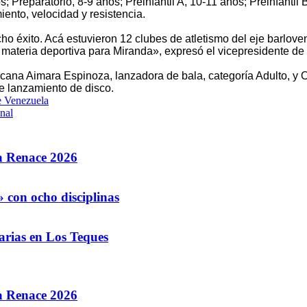
; Preparatorio, 8-9 años; Preinfantil A, 10-11 años; Preinfantil 
ento, velocidad y resistencia.
o éxito. Acá estuvieron 12 clubes de atletismo del eje barloven
teria deportiva para Miranda», expresó el vicepresidente de l
ricana Aimara Espinoza, lanzadora de bala, categoría Adulto, y
e lanzamiento de disco.
e Venezuela
onal
la Renace 2026
 con ocho disciplinas
arias en Los Teques
la Renace 2026