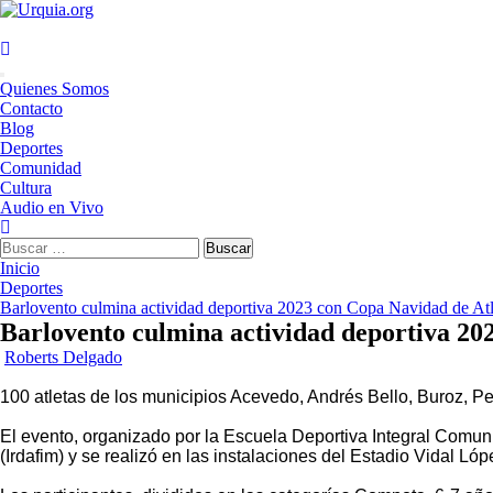
Saltar
al
contenido
Menú
Quienes Somos
principal
Contacto
Blog
Deportes
Comunidad
Cultura
Audio en Vivo
Buscar:
Inicio
Deportes
Barlovento culmina actividad deportiva 2023 con Copa Navidad de At
Barlovento culmina actividad deportiva 20
Roberts Delgado
100 atletas de los municipios Acevedo, Andrés Bello, Buroz, 
El evento, organizado por la Escuela Deportiva Integral Comunit
(Irdafim) y se realizó en las instalaciones del Estadio Vidal L