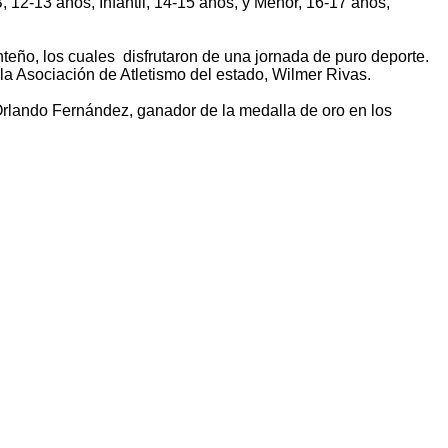
B, 12-13 años, Infantil, 14-15 años, y Menor, 16-17 años,
teño, los cuales disfrutaron de una jornada de puro deporte.
a Asociación de Atletismo del estado, Wilmer Rivas.
 Orlando Fernández, ganador de la medalla de oro en los