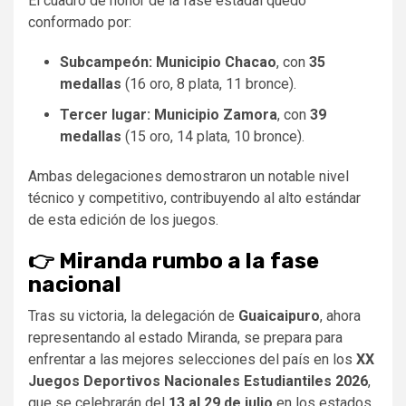
El cuadro de honor de la fase estadal quedó
conformado por:
Subcampeón: Municipio Chacao
, con
35
medallas
(16 oro, 8 plata, 11 bronce).
Tercer lugar: Municipio Zamora
, con
39
medallas
(15 oro, 14 plata, 10 bronce).
Ambas delegaciones demostraron un notable nivel
técnico y competitivo, contribuyendo al alto estándar
de esta edición de los juegos.
👉​ Miranda rumbo a la fase
nacional
Tras su victoria, la delegación de
Guaicaipuro
, ahora
representando al estado Miranda, se prepara para
enfrentar a las mejores selecciones del país en los
XX
Juegos Deportivos Nacionales Estudiantiles 2026
,
que se celebrarán del
13 al 29 de julio
en los estados