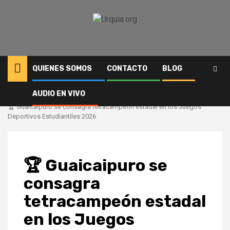
Saltar
al
contenido
QUIENES SOMOS
CONTACTO
BLOG
AUDIO EN VIVO
Inicio
Deportes
🏆​ Guaicaipuro se consagra tetracampeón estadal en los Juegos
Deportivos Estudiantiles 2026
🏆​ Guaicaipuro se
consagra
tetracampeón estadal
en los Juegos