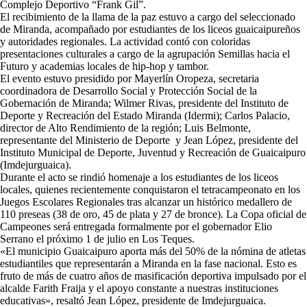
Complejo Deportivo “Frank Gil”.
El recibimiento de la llama de la paz estuvo a cargo del seleccionado
de Miranda, acompañado por estudiantes de los liceos guaicaipureños
y autoridades regionales. La actividad contó con coloridas
presentaciones culturales a cargo de la agrupación Semillas hacia el
Futuro y academias locales de hip-hop y tambor.
El evento estuvo presidido por Mayerlín Oropeza, secretaria
coordinadora de Desarrollo Social y Protección Social de la
Gobernación de Miranda; Wilmer Rivas, presidente del Instituto de
Deporte y Recreación del Estado Miranda (Idermi); Carlos Palacio,
director de Alto Rendimiento de la región; Luis Belmonte,
representante del Ministerio de Deporte y Jean López, presidente del
Instituto Municipal de Deporte, Juventud y Recreación de Guaicaipuro
(Imdejurguaica).
Durante el acto se rindió homenaje a los estudiantes de los liceos
locales, quienes recientemente conquistaron el tetracampeonato en los
Juegos Escolares Regionales tras alcanzar un histórico medallero de
110 preseas (38 de oro, 45 de plata y 27 de bronce). La Copa oficial de
Campeones será entregada formalmente por el gobernador Elio
Serrano el próximo 1 de julio en Los Teques.
«El municipio Guaicaipuro aporta más del 50% de la nómina de atletas
estudiantiles que representarán a Miranda en la fase nacional. Esto es
fruto de más de cuatro años de masificación deportiva impulsado por el
alcalde Farith Fraija y el apoyo constante a nuestras instituciones
educativas», resaltó Jean López, presidente de Imdejurguaica.