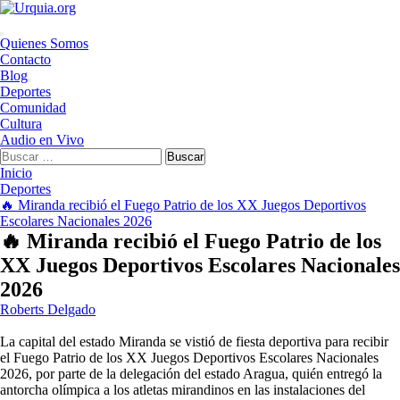
Saltar
al
contenido
Menú
Quienes Somos
principal
Contacto
Blog
Deportes
Comunidad
Cultura
Audio en Vivo
Buscar:
Inicio
Deportes
🔥 Miranda recibió el Fuego Patrio de los XX Juegos Deportivos
Escolares Nacionales 2026
🔥 Miranda recibió el Fuego Patrio de los
XX Juegos Deportivos Escolares Nacionales
2026
Roberts Delgado
La capital del estado Miranda se vistió de fiesta deportiva para recibir
el Fuego Patrio de los XX Juegos Deportivos Escolares Nacionales
2026, por parte de la delegación del estado Aragua, quién entregó la
antorcha olímpica a los atletas mirandinos en las instalaciones del