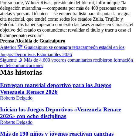
Por su parte, Wilmer Rivas, presidente del Idermi, informó que “la
delegación mirandina —compuesta por más de 400 personas entre
atletas y personal técnico— se encuentra lista para disputar la magna
cita nacional, que tendrá como sedes los estados Zulia, Trujillo y
Falcón. Tras haber superado con éxito las fases zonales en Caracas, el
objetivo del estado es contundente: revalidar el título y traer a casa el
bicampeonato escolar”.
Prensa Alcaldia de Guaicaipuro
Navegación
Anterior
🏆​ Guaicaipuro se consagra tetracampeón estadal en los
de
Juegos Deportivos Estudiantiles 2026
Siguente
📡 Más de 4.600 voceros comunitarios recibieron formación
entradas
en telecomunicaciones
Más historias
Entregan material deportivo para los Juegos
Venezuela Renace 2026
Roberts Delgado
Inician los Juegos Deportivos «Venezuela Renace
2026» con ocho disciplinas
Roberts Delgado
Más de 190 niños y jóvenes reactivan canchas